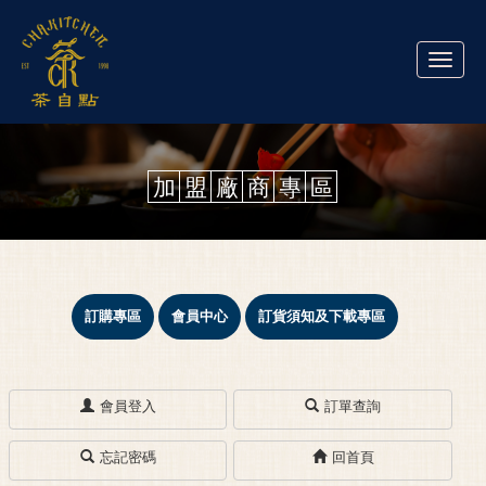
Toggle
naviga
加
盟
廠
商
專
區
訂購專區
會員中心
訂貨須知及下載專區
會員登入
訂單查詢
忘記密碼
回首頁