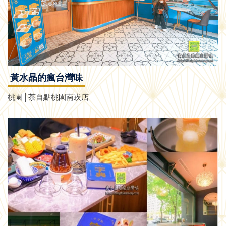
黃水晶的瘋台灣味
桃園│茶自點桃園南崁店