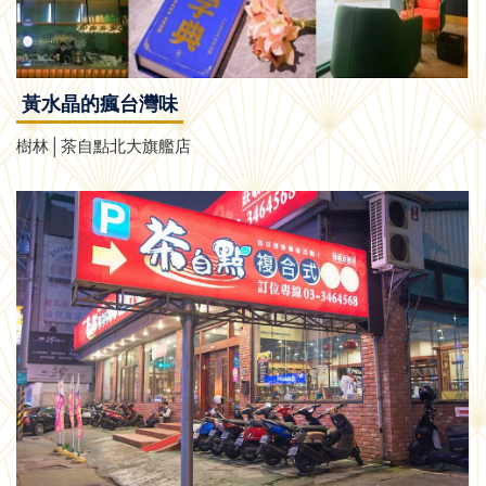
黃水晶的瘋台灣味
樹林│茶自點北大旗艦店