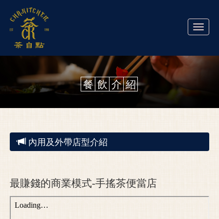
Toggle
naviga
餐
飲
介
紹
內用及外帶店型介紹
最賺錢的商業模式-手搖茶便當店