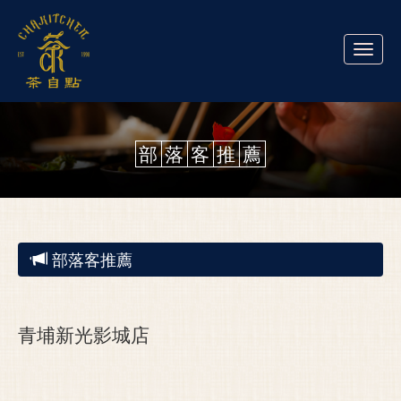
Toggle
naviga
部
落
客
推
薦
部落客推薦
青埔新光影城店