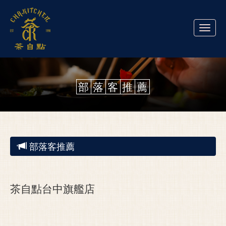
Toggle
naviga
部
落
客
推
薦
部落客推薦
茶自點台中旗艦店